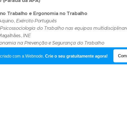
o (Parada da AFA)
a no Trabalho e Ergonomia no Trabalho
Aquino,
Exército Português
Psicossociologia do Trabalho nas equipas multidisciplinar
Magalhães,
INE
Ergonomia na Prevenção e Segurança do Trabalho
rvalho, FMH, UL
Come
oi criado com a Webnode.
Crie o seu gratuitamente agora!
e as implicações negativas nas organizações
reira,
ISEG
nal
arvalho,
Oficial Superior da Força Aérea Portuguesa
como pilar da Saúde Ocupacional
Frasquilho
alho versus Acidentes de Trabalho