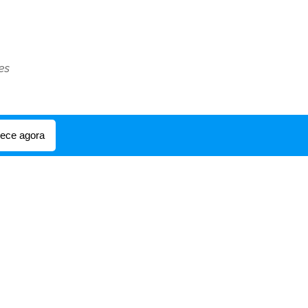
es
ce agora