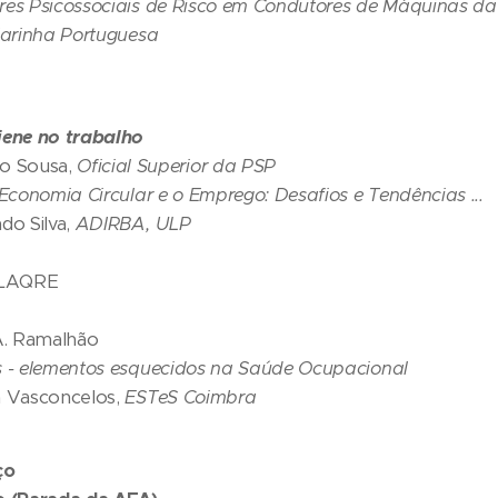
res Psicossociais de Risco em Condutores de Máquinas d
arinha Portuguesa
iene no trabalho
ro Sousa,
Oficial Superior da PSP
 Economia Circular e o Emprego: Desafios e Tendências ...
 Silva,
ADIRBA, ULP
LAQRE
 Ramalhão
s - elementos esquecidos na Saúde Ocupacional
a Vasconcelos,
ESTeS Coimbra
ço