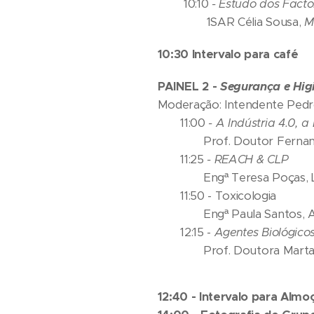
10:10
-
Estudo dos Facto
1SAR Célia Sousa,
M
10:30 Intervalo para café
PAINEL 2 -
Segurança e Hig
Moderação: Intendente Ped
11:00
-
A Indústria 4.0, a
Prof. Doutor Fernando
11:25
-
REACH & CLP
Engª Teresa Poças, 
11:50 - Toxicologia
Engª Paula Santos, A.
12:15 -
Agentes Biológico
Prof. Doutora Mart
12:40 - Intervalo para Almo