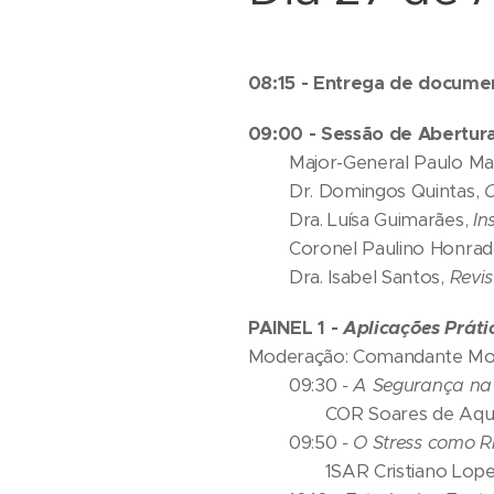
08:15 - Entrega de docume
09:00 - Sessão de Abertur
Major-General Paulo Ma
Dr. Domingos Quintas,
C
Dra. Luísa Guimarães,
In
Coronel Paulino Honrad
Dra. Isabel Santos,
Revi
PAINEL 1 -
Aplicações Práti
Moderação: Comandante Mod
09:30
-
A Segurança na
COR Soares de Aqui
09:50
-
O Stress como R
1SAR Cristiano Lope